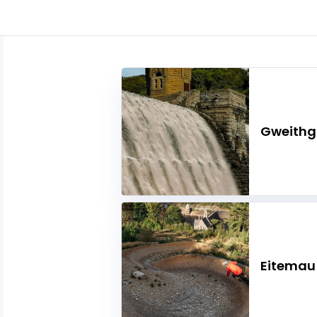
Gweith
Eitemau 