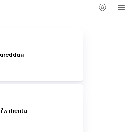
gareddau
i'w rhentu