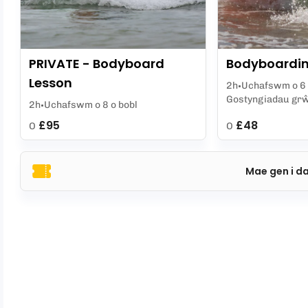
PRIVATE - Bodyboard
Bodyboardin
Lesson
2h
Uchafswm o 6 
Gostyngiadau gr
2h
Uchafswm o 8 o bobl
£95
£48
O
O
Mae gen i d