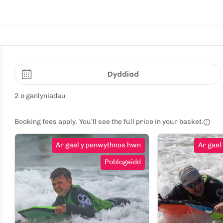
Dyddiad
2 o ganlyniadau
Booking fees apply. You’ll see the full price in your basket.
Ar gael y penwythnos hwn
Ar gael
Poblogaidd