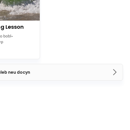
g Lesson
o bobl
ŵp
aleb neu docyn