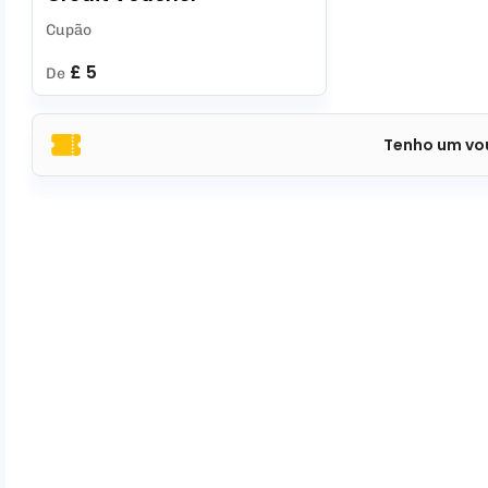
Cupão
£ 5
De
Tenho um vo