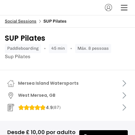
Social Sessions
SUP Pilates
SUP Pilates
paddleboarding
45 min
Máx. 8 pessoas
Sup Pilates
Mersea Island Watersports
West Mersea, GB
4.9
(
87
)
Desde £ 10,00 por adulto