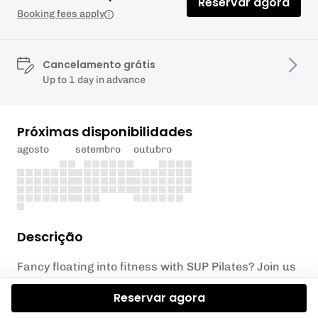
Reservar agora
Booking fees apply
Cancelamento grátis
Up to 1 day in advance
Próximas disponibilidades
agosto
setembro
outubro
Descrição
Fancy floating into fitness with SUP Pilates? Join us
for some rejuvenating sessions hosted by Rebecca
Reservar agora
from @posturepilates Dates are set (weather
dependant), so mark your calendars! Bring your