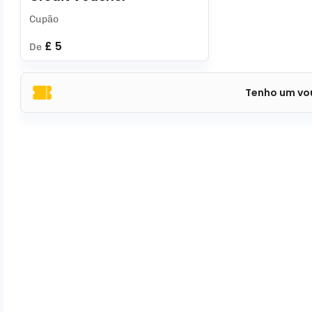
Cupão
£ 5
De
Tenho um vo