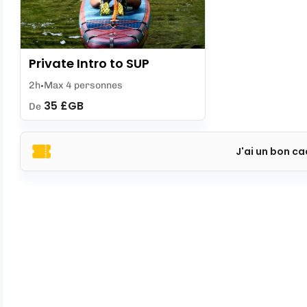
Private Intro to SUP
2h
Max 4 personnes
35 £GB
De
J'ai un bon c