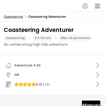
Coasteering
Coasteering Adventurer
Coasteering Adventurer
coasteering
2 h 30 min
Max 16 personnes
An exhilarating high tide adventure
Adventure 4 All
GB
5.0
(
118
)
Réservez