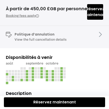
À partir de 450,00 £GB par personne
Réservez
maintenant
Booking fees apply
Politique d’annulation
View the full cancellation details
Disponibilités à venir
août
septembre
octobre
Description
Réservez maintenant
Are you ready to explore the beautiful coastline of