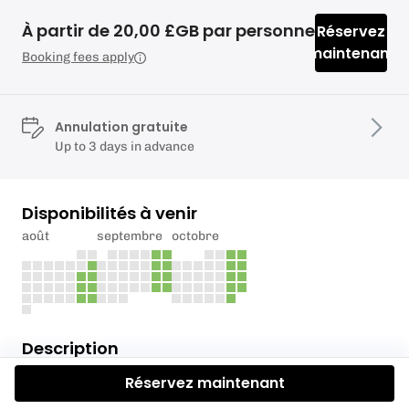
À partir de 20,00 £GB par personne
Réservez
maintenant
Booking fees apply
Annulation gratuite
Up to 3 days in advance
Disponibilités à venir
août
septembre
octobre
Description
Réservez maintenant
National paintball games Staffordshire offers a fun,
challenging paintball experience for individuals and