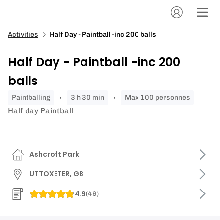
Activities
Half Day - Paintball -inc 200 balls
Half Day - Paintball -inc 200
balls
paintballing
3 h 30 min
Max 100 personnes
Half day Paintball
Ashcroft Park
UTTOXETER, GB
4.9
(
49
)