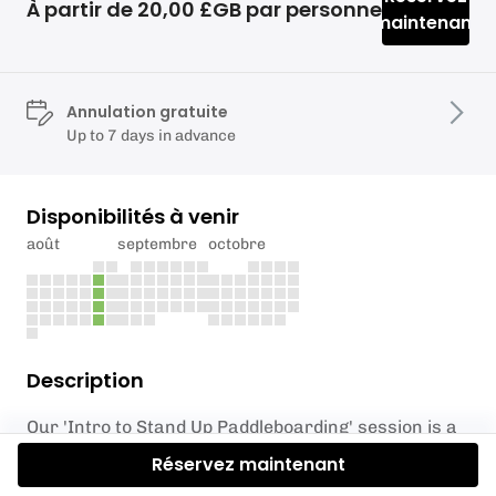
À partir de 20,00 £GB par personne
maintenant
Annulation gratuite
Up to 7 days in advance
Disponibilités à venir
août
septembre
octobre
Description
Our 'Intro to Stand Up Paddleboarding' session is a
practical 75-minute course where you'll learn the
Réservez maintenant
essentials of Stand Up Paddleboarding. Throughout