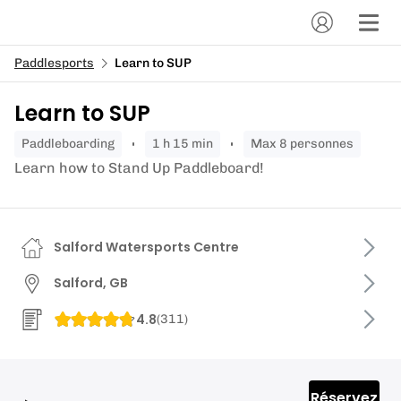
Paddlesports
Learn to SUP
Learn to SUP
paddleboarding
1 h 15 min
Max 8 personnes
Learn how to Stand Up Paddleboard!
Salford Watersports Centre
Salford, GB
4.8
(
311
)
Réservez