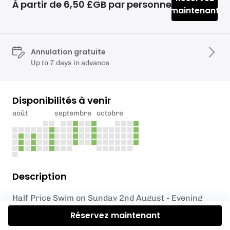
À partir de 6,50 £GB par personne
maintenant
Annulation gratuite
Up to 7 days in advance
Disponibilités à venir
août
septembre
octobre
Description
Half Price Swim on Sunday 2nd August - Evening
Swim - Book now via this link
Réservez maintenant
https://widget.eola.co/1275/activities/ahftd