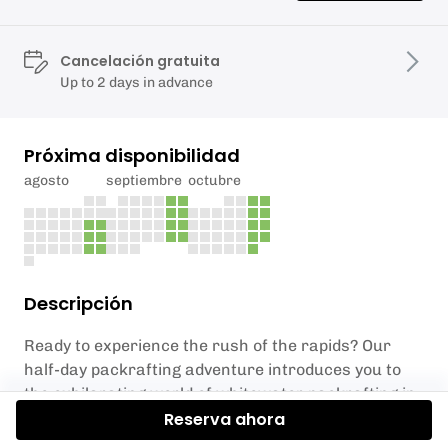
Cancelación gratuita
Up to 2 days in advance
Próxima disponibilidad
agosto
septiembre
octubre
Descripción
Ready to experience the rush of the rapids? Our
half-day packrafting adventure introduces you to
the exhilarating world of whitewater packrafting in
a safe, supportive setting. No prior experience is
Reserva ahora
needed—our knowledgeable instructor will equip