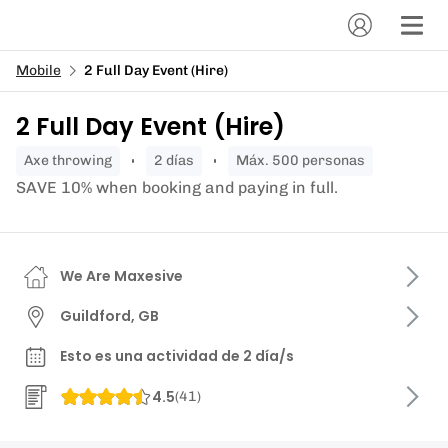
Mobile
2 Full Day Event (Hire)
2 Full Day Event (Hire)
axe throwing
2 días
Máx. 500 personas
SAVE 10% when booking and paying in full.
We Are Maxesive
Guildford, GB
Esto es una actividad de 2 día/s
4.5
(
41
)