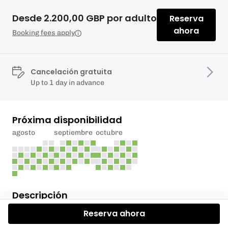
Desde 2.200,00 GBP por adulto
Reserva
ahora
Booking fees apply
Cancelación gratuita
Up to 1 day in advance
Próxima disponibilidad
agosto
septiembre
octubre
Descripción
Reserva ahora
Our two full day event hire provides two options for