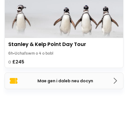
Stanley & Kelp Point Day Tour
6h
Uchafswm o 4 o bobl
£245
O
Mae gen i daleb neu docyn