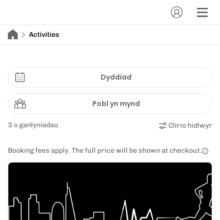
Activities
Dyddiad
Pobl yn mynd
3 o ganlyniadau
Clirio hidlwyr
Booking fees apply. The full price will be shown at checkout.