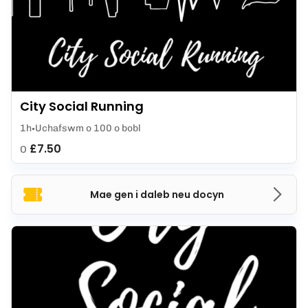
City Social Running
1h
Uchafswm o 100 o bobl
£7.50
O
Mae gen i daleb neu docyn