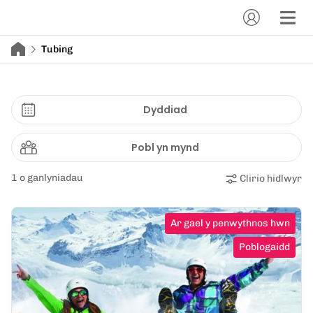
Tubing
Dyddiad
Pobl yn mynd
1 o ganlyniadau
Clirio hidlwyr
Ar gael y penwythnos hwn
Poblogaidd