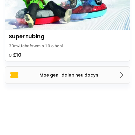
Super tubing
30m
Uchafswm o 10 o bobl
£10
O
Mae gen i daleb neu docyn