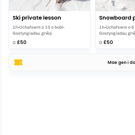
Ski private lesson
Snowboard p
1h
Uchafswm o 10 o bobl
1h
Uchafswm o 6 
Gostyngiadau grŵp
Gostyngiadau gr
£50
£50
O
O
Mae gen i d