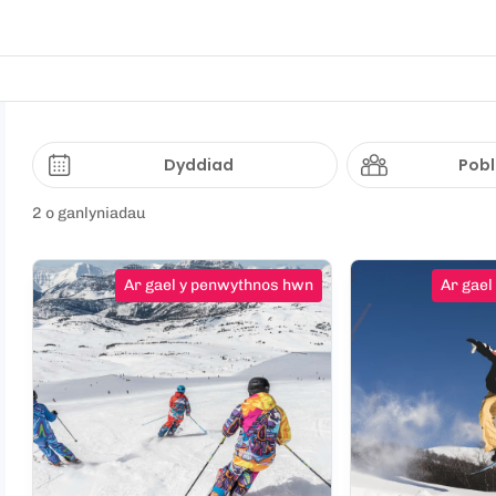
Dyddiad
Pobl
2 o ganlyniadau
Ar gael y penwythnos hwn
Ar gael