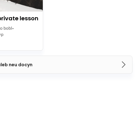
rivate lesson
o bobl
ŵp
aleb neu docyn