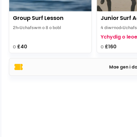
Group Surf Lesson
Junior Surf
2h
Uchafswm o 8 o bobl
4 diwrnod
Uchafs
Ychydig o leoe
£40
£160
O
O
Mae gen i d