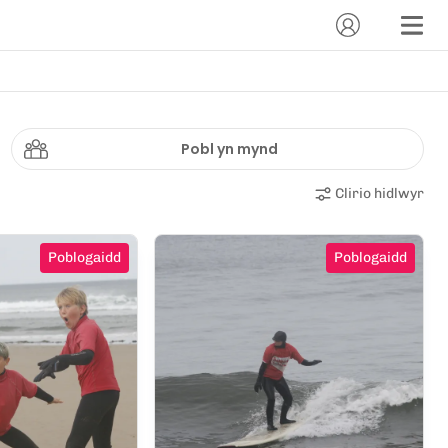
Pobl yn mynd
Clirio hidlwyr
Poblogaidd
Poblogaidd