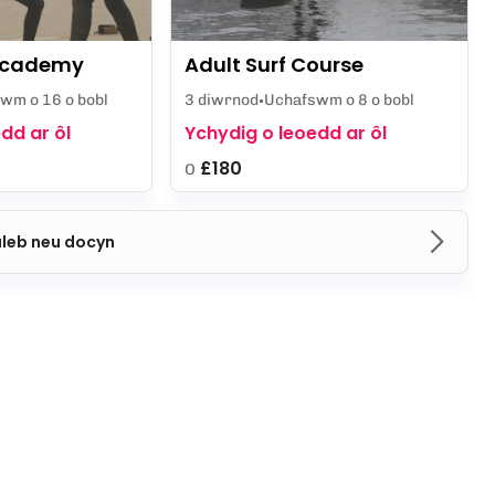
 Academy
Adult Surf Course
wm o 16 o bobl
3 diwrnod
Uchafswm o 8 o bobl
dd ar ôl
Ychydig o leoedd ar ôl
£180
O
aleb neu docyn