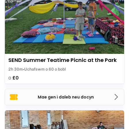
SEND Summer Teatime Picnic at the Park
2h 30m
Uchafswm o 60 o bobl
£0
O
Mae gen i daleb neu docyn