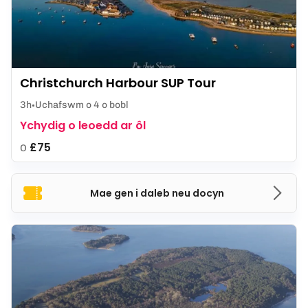
Christchurch Harbour SUP Tour
3h
Uchafswm o 4 o bobl
Ychydig o leoedd ar ôl
£75
O
Mae gen i daleb neu docyn